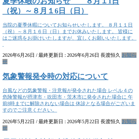
夏季休暇のお知らせ ８月１1日
（祝）～８月１6日（日）
当院の夏季休暇についてお知らせいたします。 ８月１１日
（祝）～８月１６日（日）までお休みいたします。 皆様に
はご迷惑をお掛けいたしますが、宜しくお願いいたします。
2026年6月26日
/ 最終更新日 :
2026年6月26日
長渡恒久
お知ら
せ
気象警報発令時の対応について
台風などの気象警報・注意報が発令された場合 レベル４の
危険警報が摂津市・吹田市・茨木市に発令された場合に 午
前8時までに解除されない場合は 休診となる場合がございま
すのでご注意ください。
2026年5月22日
/ 最終更新日 :
2026年5月22日
長渡恒久
お知ら
せ