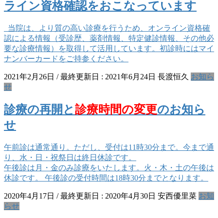
ライン資格確認をおこなっています
当院は、より質の高い診療を行うため、オンライン資格確
認による情報（受診歴、薬剤情報、特定健診情報、その他必
要な診療情報）を取得して活用しています。初診時にはマイ
ナンバーカードをご持参ください。
2021年2月26日
/ 最終更新日 :
2021年6月24日
長渡恒久
お知ら
せ
診療の再開と
診療時間の変更
のお知ら
せ
午前診は通常通り。ただし、受付は11時30分まで。今まで通
り、水・日・祝祭日は終日休診です。
午後診は月・金のみ診療をいたします。火・木・土の午後は
休診です。 午後診の受付時間は18時30分までとなります。
2020年4月17日
/ 最終更新日 :
2020年4月30日
安西優里菜
お知
らせ