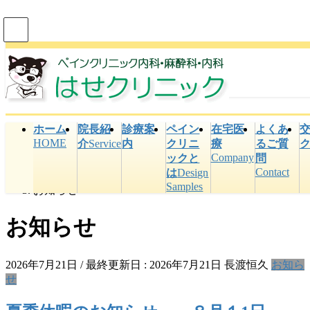
コ
ナ
ン
ビ
テ
ゲ
ン
ー
ツ
シ
に
ョ
ホーム
院長紹
診療案
ペイン
在宅医
よくあ
移
ン
HOME
介
Service
内
クリニ
療
るご質
動
に
Company
ックと
問
HOME
移
Contact
は
Design
お知らせ
動
Samples
お知らせ
お知らせ
2026年7月21日
/ 最終更新日 :
2026年7月21日
長渡恒久
お知ら
せ