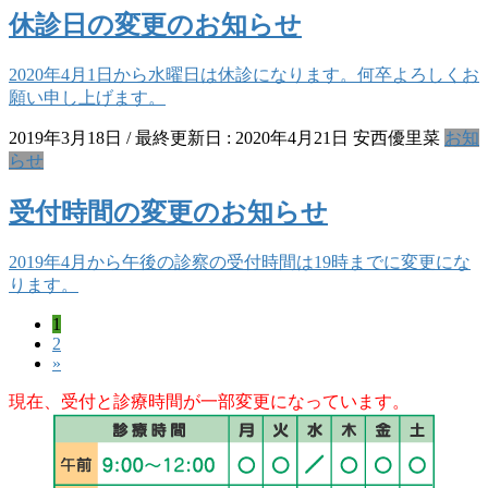
休診日の変更のお知らせ
2020年4月1日から水曜日は休診になります。何卒よろしくお
願い申し上げます。
2019年3月18日
/ 最終更新日 :
2020年4月21日
安西優里菜
お知
らせ
受付時間の変更のお知らせ
2019年4月から午後の診察の受付時間は19時までに変更にな
ります。
ペ
1
投
ペ
2
ー
稿
»
ー
ジ
ジ
の
現在、受付と診療時間が一部変更になっています。
ペ
ー