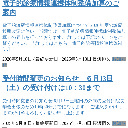
電子的診療情報連携体制整備加算のご
案内
電子的診療情報連携体制整備加算について 2026年度の診療
報酬改定に伴い、当院では「電子的診療情報連携体制整備加
算」の届出を行っております。 詳しくは下記のページをご
覧ください。 「詳しくはこちら」電子的診療情報連携体制
[…]
2026年5月18日
/ 最終更新日 :
2026年5月18日
長渡恒久
お知ら
せ
受付時間変更のお知らせ ６月13日
（土）の受け付けは10：30まで
受付時間変更のお知らせ 6月13日土曜日の外来の受付は院長
学会出張のため10時30分までになります。 ご迷惑をかけし
ますが何卒よろしくお願い申し上げます。
2025年5月30日
/ 最終更新日 :
2025年5月30日
長渡恒久
お知ら