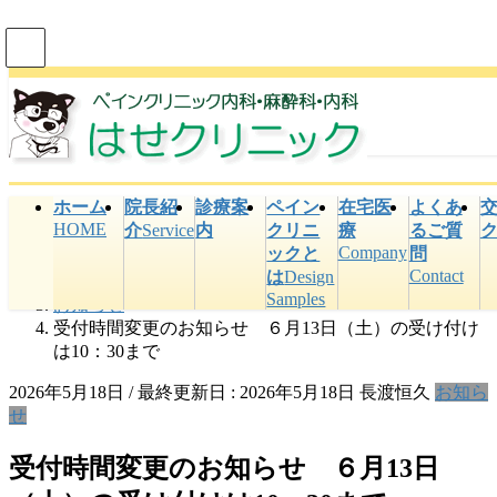
コ
ナ
ン
ビ
テ
ゲ
ン
ー
ツ
シ
に
ョ
ホーム
院長紹
診療案
ペイン
在宅医
よくあ
移
ン
HOME
介
Service
内
クリニ
療
るご質
動
に
Company
ックと
問
HOME
移
Contact
は
Design
お知らせ
動
Samples
お知らせ
受付時間変更のお知らせ ６月13日（土）の受け付け
は10：30まで
2026年5月18日
/ 最終更新日 :
2026年5月18日
長渡恒久
お知ら
せ
受付時間変更のお知らせ ６月13日